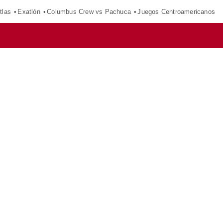
tlas
Exatlón
Columbus Crew vs Pachuca
Juegos Centroamericanos