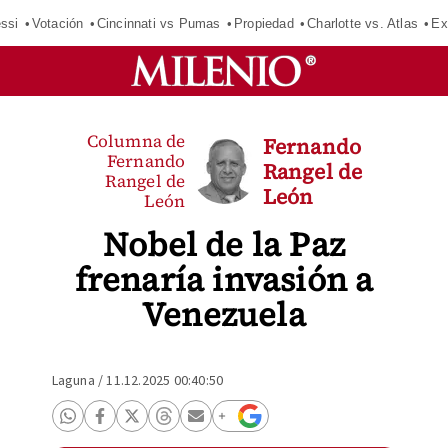
ssi
Votación
Cincinnati vs Pumas
Propiedad
Charlotte vs. Atlas
Ex
Columna de
Fernando
Fernando
Rangel de
Rangel de
León
León
Nobel de la Paz
frenaría invasión a
Venezuela
Laguna
/
11.12.2025 00:40:50