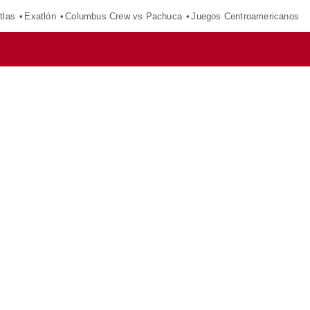
tlas
Exatlón
Columbus Crew vs Pachuca
Juegos Centroamericanos