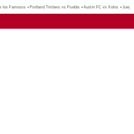
e los Famosos
Portland Timbers vs Puebla
Austin FC vs Xolos
Juego