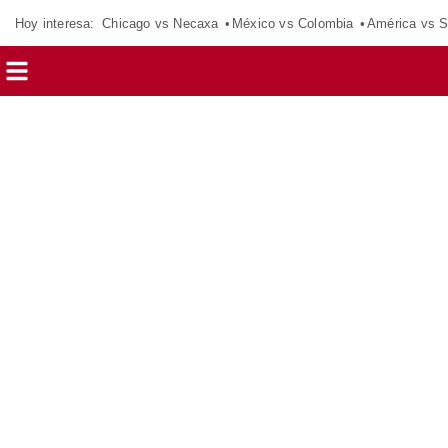
Hoy interesa:
Chicago vs Necaxa
México vs Colombia
América vs S