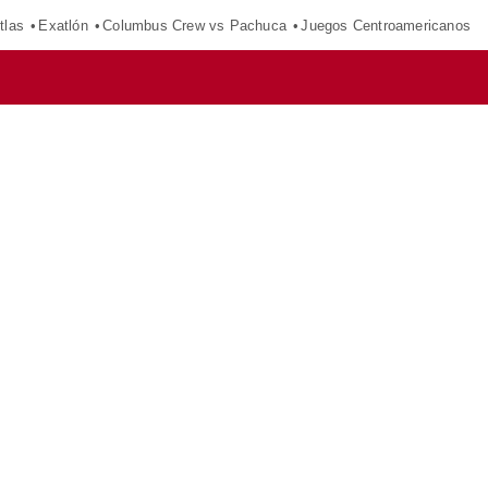
tlas
Exatlón
Columbus Crew vs Pachuca
Juegos Centroamericanos