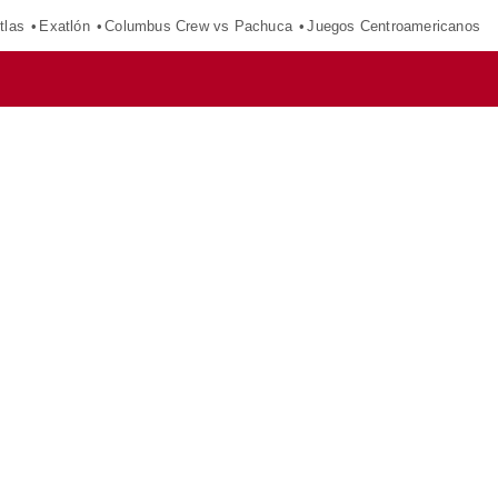
tlas
Exatlón
Columbus Crew vs Pachuca
Juegos Centroamericanos