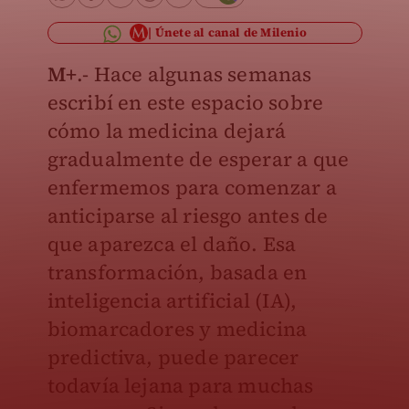
Únete al canal de Milenio
M+
.- Hace algunas semanas
escribí en este espacio sobre
cómo la medicina dejará
gradualmente de esperar a que
enfermemos para comenzar a
anticiparse al riesgo antes de
que aparezca el daño. Esa
transformación, basada en
inteligencia artificial (IA),
biomarcadores y medicina
predictiva, puede parecer
todavía lejana para muchas