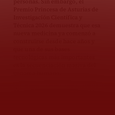
personas. Sin embargo, el
Premio Princesa de Asturias de
Investigación Científica y
Técnica 2026 demuestra que esa
nueva medicina ya comenzó a
construirse desde hace años y
que una de sus bases
tecnológicas más importantes
es la secuenciación masiva del
genoma humano.
Pensemos en una mujer de 35
años cuya madre y abuela
murieron por cáncer de mama a
edades tempranas. Hace