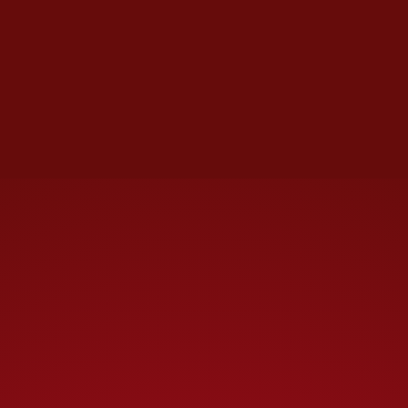
Sin embargo, la medicina
predictiva no puede existir sin
datos biológicos de gran escala.
Para anticipar enfermedades y
desarrollar tratamientos
personalizados, primero
necesitamos entender cómo se
comporta el genoma humano en
millones de personas. Por eso
este premio no reconoce
únicamente un avance técnico.
Reconoce una de las
plataformas que quizás