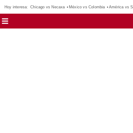
Hoy interesa:
Chicago vs Necaxa
México vs Colombia
América vs S