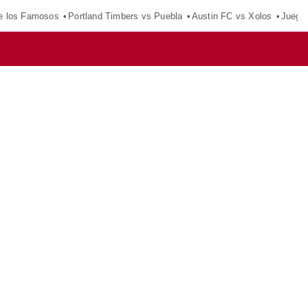
e los Famosos
Portland Timbers vs Puebla
Austin FC vs Xolos
Juego