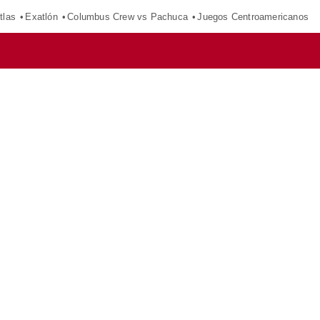
tlas
Exatlón
Columbus Crew vs Pachuca
Juegos Centroamericanos