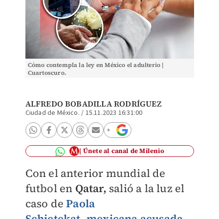
Cómo contempla la ley en México el adulterio |
Cuartoscuro.
ALFREDO BOBADILLA RODRÍGUEZ
Ciudad de México.
/
15.11.2023 16:31:00
Únete al canal de Milenio
Con el anterior mundial de
futbol en
Qatar,
salió a la luz el
caso de
Paola
Schietekat
,
mexicana acusada