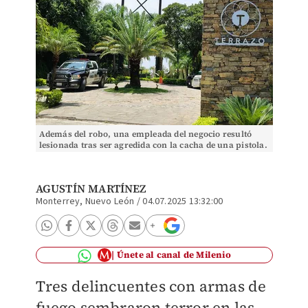
Además del robo, una empleada del negocio resultó
lesionada tras ser agredida con la cacha de una pistola.
Especial
AGUSTÍN MARTÍNEZ
Monterrey, Nuevo León
/
04.07.2025 13:32:00
Únete al canal de Milenio
Tres delincuentes con armas de
fuego sembraron terror en las