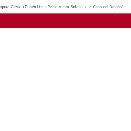
púrpura CdMx
Rubén Lira
Pablo Víctor Balario
‘La Casa del Dragón’