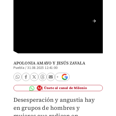
Aspecto
APOLONIA AMAYO Y
JESÚS ZAVALA
Puebla
/
31.08.2025 12:41:00
Únete al canal de Milenio
Desesperación y angustia hay
en grupos de hombres y
mujeres que radican en