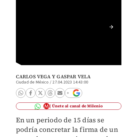
Miguel 
Javier 
CARLOS VEGA Y
GASPAR VELA
Ciudad de México
/
27.04.2023 14:43:00
Únete al canal de Milenio
En un periodo de 15 días se
podría concretar la firma de un