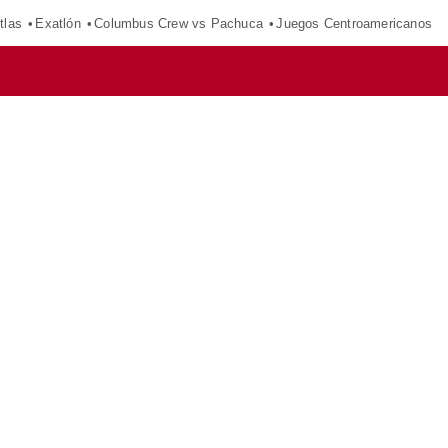
tlas
Exatlón
Columbus Crew vs Pachuca
Juegos Centroamericanos