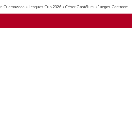
en Cuernavaca
Leagues Cup 2026
César Gastélum
Juegos Centroamer