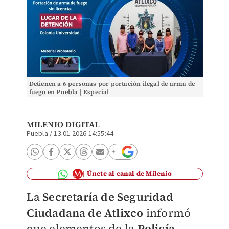
Detienen a 6 personas por portación ilegal de arma de
fuego en Puebla | Especial
MILENIO DIGITAL
Puebla
/
13.01.2026 14:55:44
Únete al canal de Milenio
La
Secretaría de Seguridad
Ciudadana de Atlixco
informó
que elementos de la
Policía