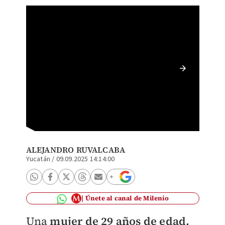
La muje
Conkal.
ALEJANDRO RUVALCABA
Yucatán
/
09.09.2025 14:14:00
Únete al canal de Milenio
Una
mujer de 29 años de edad,