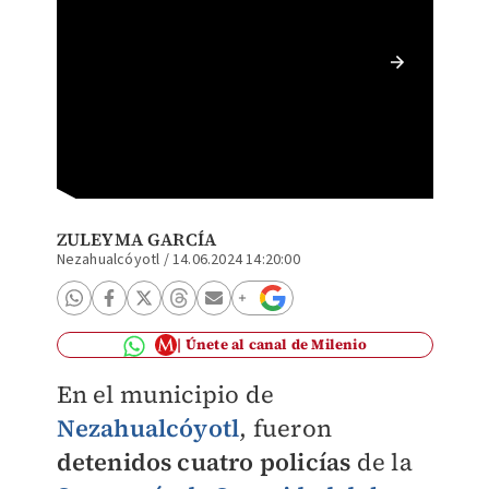
Los señ
colonia
ZULEYMA GARCÍA
Nezahualcóyotl
/
14.06.2024 14:20:00
Únete al canal de Milenio
En el municipio de
Nezahualcóyotl
, fueron
detenidos cuatro policías
de la