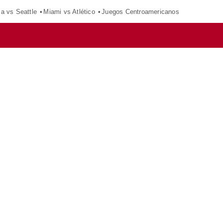
ca vs Seattle
Miami vs Atlético
Juegos Centroamericanos