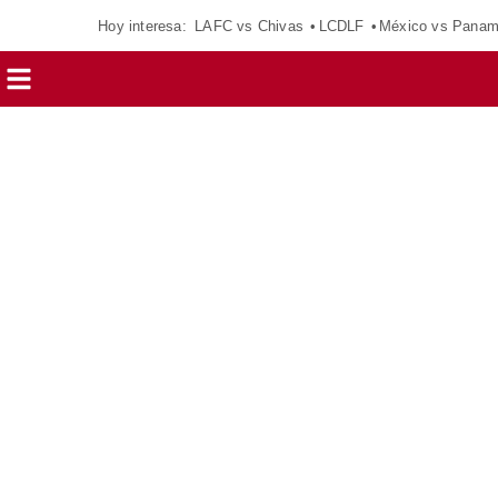
Hoy interesa:
LAFC vs Chivas
LCDLF
México vs Pana