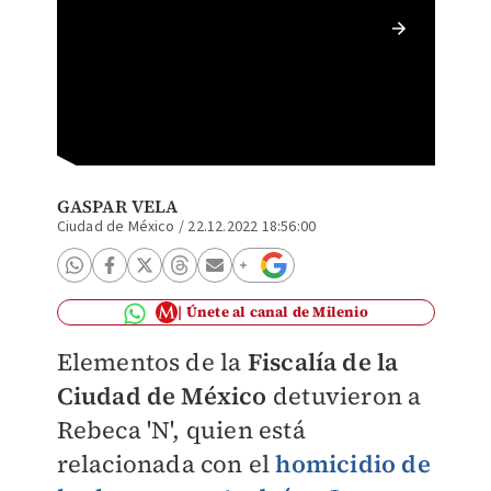
La muje
Tirado.
GASPAR VELA
Ciudad de México
/
22.12.2022 18:56:00
Únete al canal de Milenio
Elementos de la
Fiscalía de la
Ciudad de México
detuvieron a
Rebeca 'N', quien está
relacionada con el
homicidio de