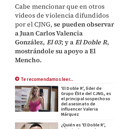
Cabe mencionar que en otros
videos de violencia difundidos
por el CJNG,
se pueden observar
a Juan Carlos Valencia
González,
El 03
; y a
El Doble R
,
mostrándole su apoyo a El
Mencho.
Te recomendamos leer...
'El Doble R', líder de
Grupo Élite del CJNG, es
el principal sospechoso
del asesinato de
influencer Valeria
Márquez
¿Quién es 'El Doble R',