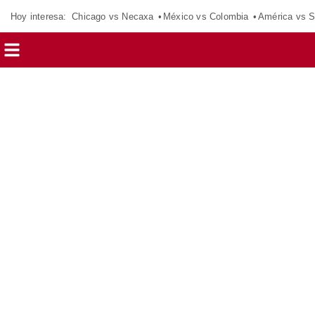
Hoy interesa:
Chicago vs Necaxa
México vs Colombia
América vs S