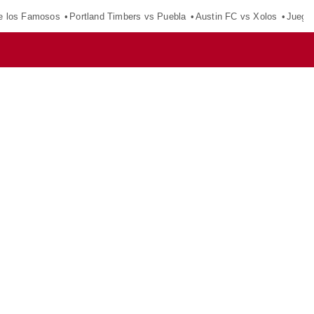
e los Famosos
Portland Timbers vs Puebla
Austin FC vs Xolos
Juego