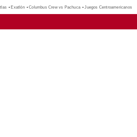
tlas
Exatlón
Columbus Crew vs Pachuca
Juegos Centroamericanos