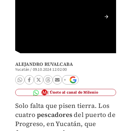
Los cua
a las c
ALEJANDRO RUVALCABA
Yucatán
/
09.10.2024 12:02:00
Únete al canal de Milenio
Solo falta que pisen tierra. Los
cuatro
pescadores
del puerto de
Progreso, en Yucatán, que