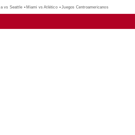
ca vs Seattle
Miami vs Atlético
Juegos Centroamericanos