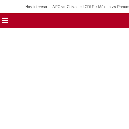
Hoy interesa:
LAFC vs Chivas
LCDLF
México vs Pana