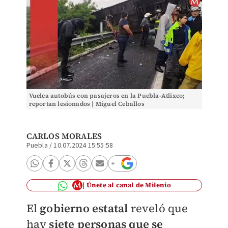
Vuelca autobús con pasajeros en la Puebla-Atlixco;
reportan lesionados | Miguel Ceballos
CARLOS MORALES
Puebla
/
10.07.2024 15:55:58
Únete al canal de Milenio
El
gobierno estatal
reveló que
hay
siete personas que se