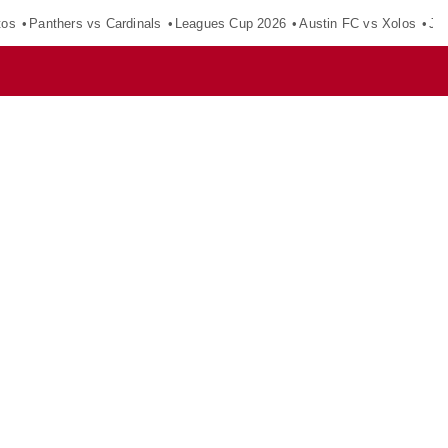
tos
Panthers vs Cardinals
Leagues Cup 2026
Austin FC vs Xolos
Ju