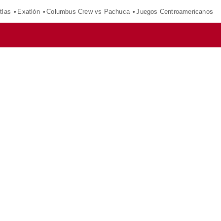
tlas
Exatlón
Columbus Crew vs Pachuca
Juegos Centroamericanos