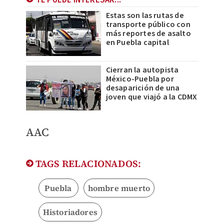
TE PUEDE INTERESAR...
Estas son las rutas de
transporte público con
más reportes de asalto
en Puebla capital
Cierran la autopista
México-Puebla por
desaparición de una
joven que viajó a la CDMX
AAC
TAGS RELACIONADOS:
Puebla
hombre muerto
Historiadores