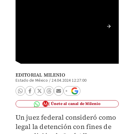
José Lui
Cártel d
EDITORIAL MILENIO
Estado de México
/
24.04.2024 12:27:00
Únete al canal de Milenio
Un juez federal consideró como
legal la detención con fines de