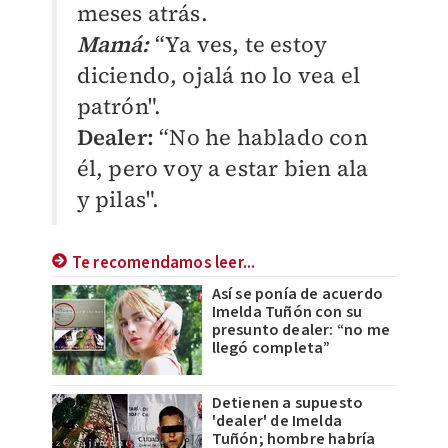
meses atrás.
Mamá:
“Ya ves, te estoy
diciendo, ojalá no lo vea el
patrón".
Dealer:
“No he hablado con
él, pero voy a estar bien ala
y pilas".
Te recomendamos leer...
Así se ponía de acuerdo
Imelda Tuñón con su
presunto dealer: “no me
llegó completa”
Detienen a supuesto
'dealer' de Imelda
Tuñón; hombre habría