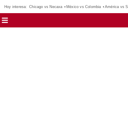
Hoy interesa:
Chicago vs Necaxa
México vs Colombia
América vs S