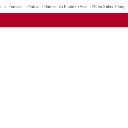
e los Famosos
Portland Timbers vs Puebla
Austin FC vs Xolos
Juego