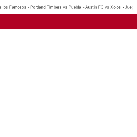
e los Famosos
Portland Timbers vs Puebla
Austin FC vs Xolos
Juego