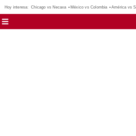
Hoy interesa:
Chicago vs Necaxa
México vs Colombia
América vs S