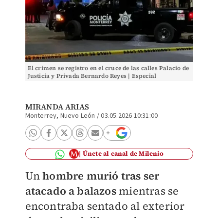
El crimen se registro en el cruce de las calles Palacio de
Justicia y Privada Bernardo Reyes | Especial
MIRANDA ARIAS
Monterrey, Nuevo León
/
03.05.2026 10:31:00
Únete al canal de Milenio
Un
hombre murió tras ser
atacado a balazos
mientras se
encontraba sentado al exterior