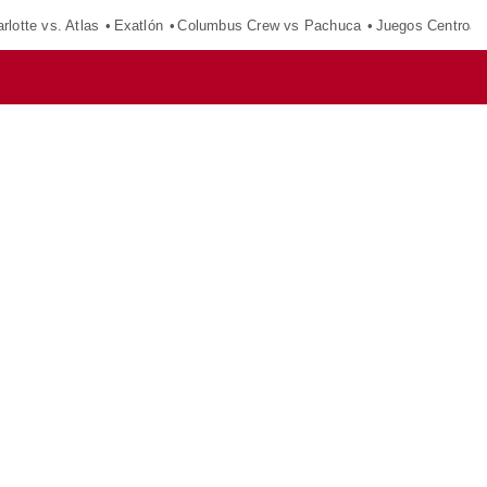
rlotte vs. Atlas
Exatlón
Columbus Crew vs Pachuca
Juegos Centroam