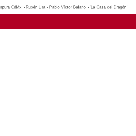
púrpura CdMx
Rubén Lira
Pablo Víctor Balario
‘La Casa del Dragón’