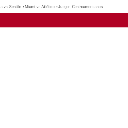
ca vs Seattle
Miami vs Atlético
Juegos Centroamericanos