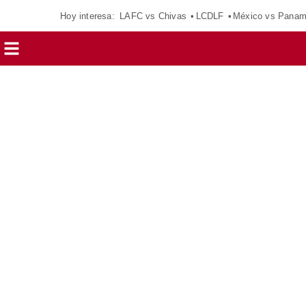
Hoy interesa:
LAFC vs Chivas
LCDLF
México vs Pana