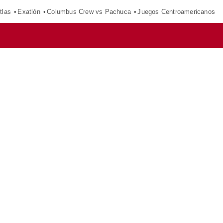
tlas
Exatlón
Columbus Crew vs Pachuca
Juegos Centroamericanos