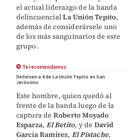
el actual liderazgo de la banda
delincuencial
La Unión Tepito
,
además de considerársele uno
de los más sanguinarios de este
grupo.
Te recomendamos
Detienen a 4 de La Unión Tepito en San
Jerónimo
Este hombre, quien quedó al
frente de la banda luego de la
captura de
Roberto Moyado
Esparza
,
El Betito
, y de
David
García Ramírez
,
El Pistache
,