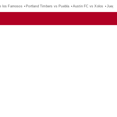
e los Famosos
Portland Timbers vs Puebla
Austin FC vs Xolos
Juego