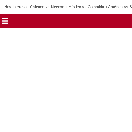
Hoy interesa:
Chicago vs Necaxa
México vs Colombia
América vs S