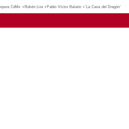
púrpura CdMx
Rubén Lira
Pablo Víctor Balario
‘La Casa del Dragón’