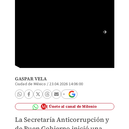
Ebrard,
gastos 
Foto: J
GASPAR VELA
Ciudad de México
/
23.04.2026 14:06:00
Únete al canal de Milenio
La Secretaría Anticorrupción y
de Buen Gobierno inició una