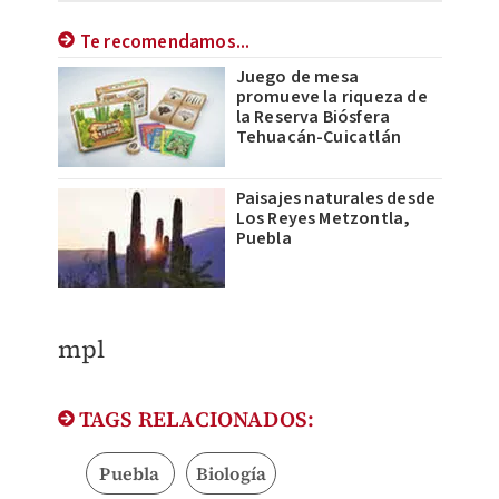
Te recomendamos...
Juego de mesa
promueve la riqueza de
la Reserva Biósfera
Tehuacán-Cuicatlán
Paisajes naturales desde
Los Reyes Metzontla,
Puebla
mpl
TAGS RELACIONADOS:
Puebla
Biología