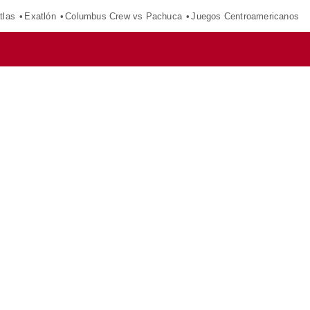
tlas
Exatlón
Columbus Crew vs Pachuca
Juegos Centroamericanos