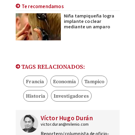
Te recomendamos
Niña tampiqueña logra
implante coclear
mediante un amparo
TAGS RELACIONADOS:
Francia
Economía
Tampico
Historia
Investigadores
Víctor Hugo Durán
victor.duran@milenio.com
Reportero/columnista de oficio-