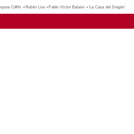
púrpura CdMx
Rubén Lira
Pablo Víctor Balario
‘La Casa del Dragón’