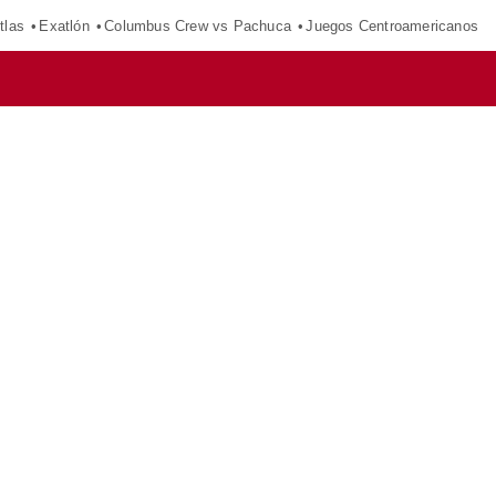
tlas
Exatlón
Columbus Crew vs Pachuca
Juegos Centroamericanos