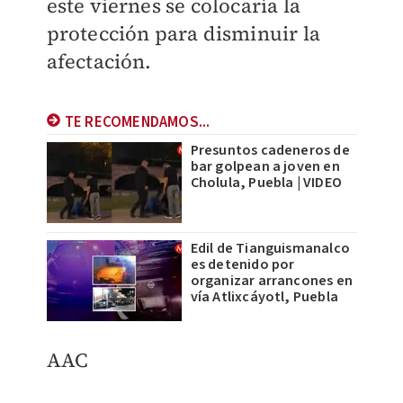
este viernes se colocaría la
protección para disminuir la
afectación.
TE RECOMENDAMOS...
Presuntos cadeneros de
bar golpean a joven en
Cholula, Puebla | VIDEO
Edil de Tianguismanalco
es detenido por
organizar arrancones en
vía Atlixcáyotl, Puebla
AAC