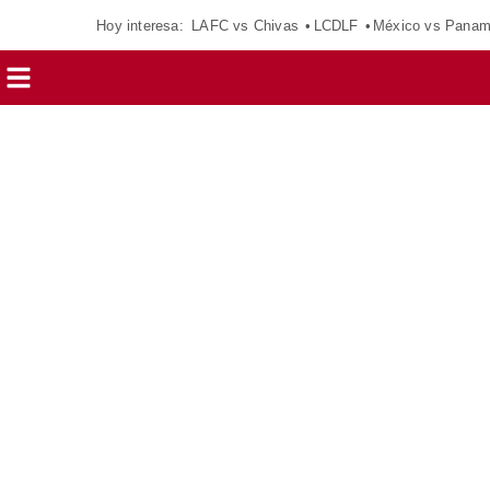
Hoy interesa:
LAFC vs Chivas
LCDLF
México vs Pana