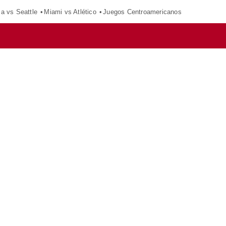
ca vs Seattle
Miami vs Atlético
Juegos Centroamericanos