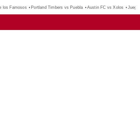
e los Famosos
Portland Timbers vs Puebla
Austin FC vs Xolos
Juego