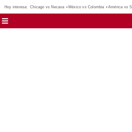
Hoy interesa:
Chicago vs Necaxa
México vs Colombia
América vs S