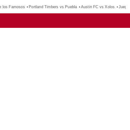
e los Famosos
Portland Timbers vs Puebla
Austin FC vs Xolos
Juego