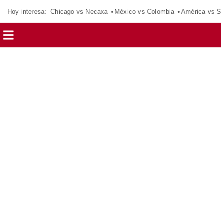
Hoy interesa:
Chicago vs Necaxa
México vs Colombia
América vs S