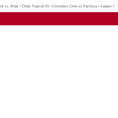
tte vs. Atlas
Onda Tropical 25
Columbus Crew vs Pachuca
Juegos Ce