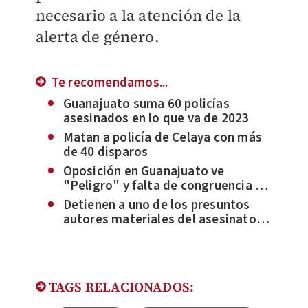
necesario a la atención de la
alerta de género.
Te recomendamos...
Guanajuato suma 60 policías
asesinados en lo que va de 2023
Matan a policía de Celaya con más
de 40 disparos
Oposición en Guanajuato ve
"Peligro" y falta de congruencia en
aumentar programas sociales en
Detienen a uno de los presuntos
año electoral
autores materiales del asesinato
de cinco estudiantes en Celaya
TAGS RELACIONADOS: