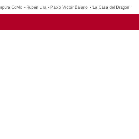
púrpura CdMx
Rubén Lira
Pablo Víctor Balario
‘La Casa del Dragón’